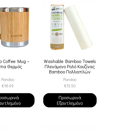
 Coffee Mug –
Washable Bamboo Towels
ύπα Θερμός
Πλενόμενο Ρολό Κουζίνας
Bamboo Πολλαπλών
Χρήσεων
Pandoo
Pandoo
€
18.99
€
13.50
ροσωρινά
Προσωρινά
αντλημένο
Εξαντλημένο