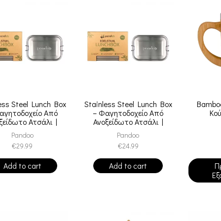
ess Steel Lunch Box
Stainless Steel Lunch Box
Bamboo
αγητοδοχείο Από
– Φαγητοδοχείο Από
Κο
ξείδωτο Ατσάλι |
Ανοξείδωτο Ατσάλι |
1200ml
800ml
Pandoo
Pandoo
€
29.99
€
24.99
Add to cart
Add to cart
Π
Εξ