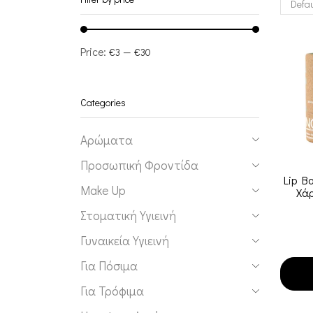
Price:
—
€3
€30
Categories
Αρώματα
Προσωπική Φροντίδα
Lip B
Make Up
Χάρ
Στοματική Υγιεινή
Γυναικεία Υγιεινή
Για Πόσιμα
Για Τρόφιμα