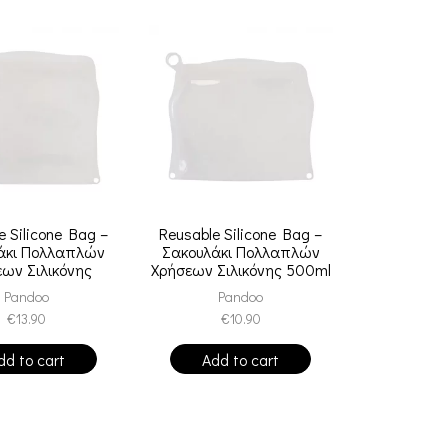
e Silicone Bag –
Reusable Silicone Bag –
άκι Πολλαπλών
Σακουλάκι Πολλαπλών
ων Σιλικόνης
Χρήσεων Σιλικόνης 500ml
1500ml
Pandoo
Pandoo
€
13.90
€
10.90
dd to cart
Add to cart