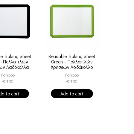
le Baking Sheet
Reusable Baking Sheet
 – Πολλαπλών
Green – Πολλαπλών
ων Λαδόκολλα
Χρήσεων Λαδόκολλα
Σιλικόνης
Σιλικόνης 40×30
Pandoo
Pandoo
€
11.90
€
11.90
dd to cart
Add to cart