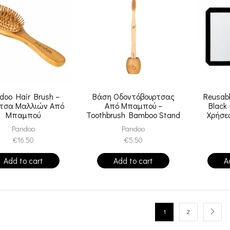
doo Hair Brush –
Βάση Οδοντόβουρτσας
Reusab
τσα Μαλλιών Από
Από Μπαμπού –
Black
Μπαμπού
Toothbrush Bamboo Stand
Χρήσε
Pandoo
Pandoo
€
16.50
€
5.50
Add to cart
Add to cart
A
1
2