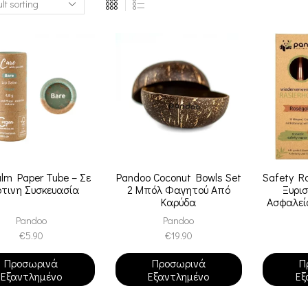
alm Paper Tube – Σε
Pandoo Coconut Bowls Set
Safety R
τινη Συσκευασία
2 Μπόλ Φαγητού Από
Ξυρι
Καρύδα
Ασφαλεί
Λεπίδ
Pandoo
Pandoo
€
5.90
€
19.90
Προσωρινά
Προσωρινά
Π
Εξαντλημένο
Εξαντλημένο
Εξ