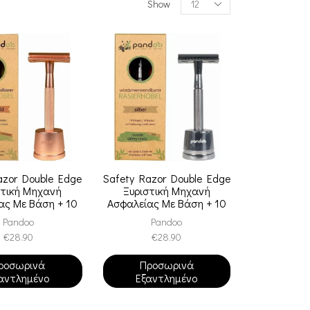
Show
azor Double Edge
Safety Razor Double Edge
στική Μηχανή
Ξυριστική Μηχανή
ας Με Βάση + 10
Ασφαλείας Με Βάση + 10
ες – Rose Gold
Λεπίδες – Silver
Pandoo
Pandoo
€
28.90
€
28.90
ροσωρινά
Προσωρινά
αντλημένο
Εξαντλημένο