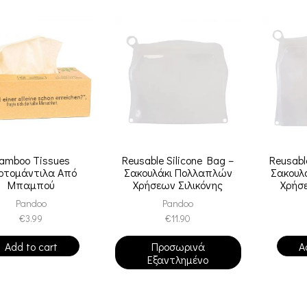
amboo Tissues
Reusable Silicone Bag –
Reusabl
ρτομάντιλα Από
Σακουλάκι Πολλαπλών
Σακουλ
Μπαμπού
Χρήσεων Σιλικόνης
Χρήσε
1000ml
Pandoo
Pandoo
€
3.99
€
11.90
Add to cart
Προσωρινά
A
Εξαντλημένο