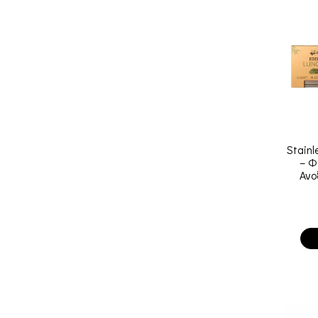
Stainl
– Φ
Ανο