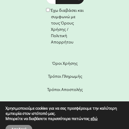
Έχω διαβάσει και
συμφωνώ με
τους Όρους
Χρήσης /
Πολιτική
Απορρήτου
Όροι Χρήσης
Τρόποι Πληρωμής
Τρόποι Αποστολής
Πολιτική Επιστροφών
Χρησιμοποιούμε cookies για να σας προσφέρουμε την καλύτερη
εμπειρία στον ιστότοπό μας.
Copyright © 2022 Etico. Designed
Μπορείτε να διαβάσετε περισσότερα πατώντας
εδώ
by
Digital Dream
.
0