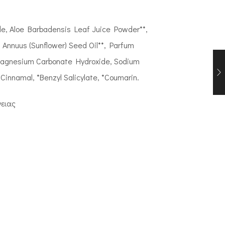
de, Aloe Barbadensis Leaf Juice Powder**,
 Annuus (Sunflower) Seed Oil**, Parfum
 Magnesium Carbonate Hydroxide, Sodium
yl Cinnamal, *Benzyl Salicylate, *Coumarin.
γειας