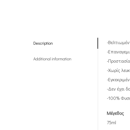
-Βελτιωμέν
Description
-Επαναγεμι
Additional information
-Προστασία
-Χωρίς λευ
-Εγκεκριμέ
-Δεν έχει δ
-100% Φυσ
Μέγεθος
75ml