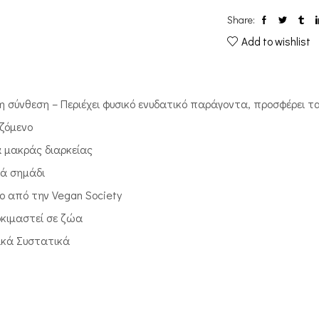
Share:
Add to wishlist
η σύνθεση – Περιέχει φυσικό ενυδατικό παράγοντα, προσφέρει 
ζόμενο
 μακράς διαρκείας
κά σημάδι
νο από την Vegan Society
οκιμαστεί σε ζώα
ικά Συστατικά