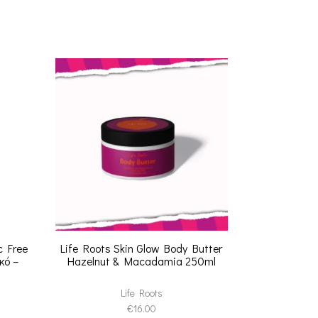
c Free
Life Roots Skin Glow Body Butter
Herman’s M
κό –
Hazelnut & Macadamia 250ml
Dye – Ημι
Life Roots
Herm
€
16.00