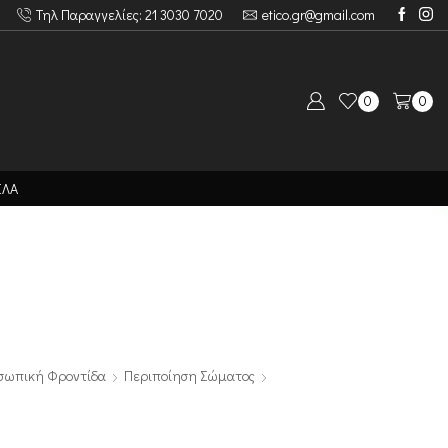
Τηλ Παραγγελίες: 21 3030 7020
etico.gr@gmail.com
0
0
ΙΛΑ
σωπική Φροντίδα
Περιποίηση Σώματος