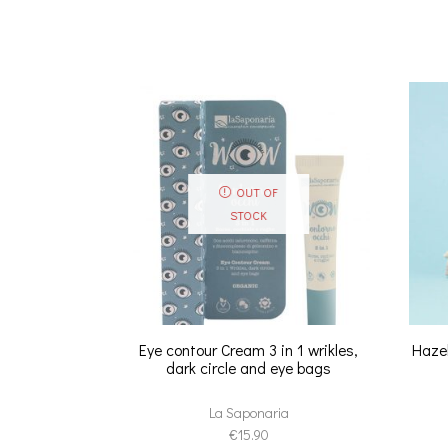
OUT OF
STOCK
Eye contour Cream 3 in 1 wrikles,
Haze
dark circle and eye bags
La Saponaria
€
15.90