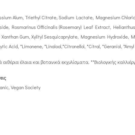
sium Alum, Triethyl Citrate, Sodium Lactate, Magnesium Chlori
side, Rosmarinus Officinalis (Rosemary) Leaf Extract, Helianthus
), Xanthan Gum, Xylityl Sesquicaprylate, Magnesium Hydroxide,
tic Acid, *Limonene, *Linalool,*Citronellol, *Citral, *Geraniol, *Am
 αιθέρια έλαια και βοτανικά εκχυλίσματα. **Βιολογικής καλλιέρ
εις
anic, Vegan Society