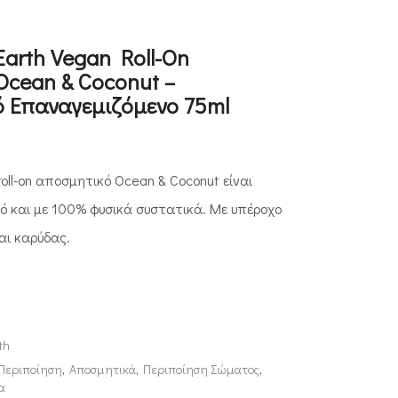
 Earth Vegan Roll-On
Ocean & Coconut –
 Επαναγεμιζόμενο 75ml
roll-on αποσμητικό Ocean & Coconut είναι
ό και με 100% φυσικά συστατικά. Με υπέροχο
ι καρύδας.
th
 Περιποίηση
,
Αποσμητικά
,
Περιποίηση Σώματος
,
α