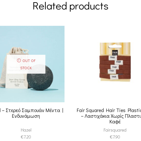
Related products
OUT OF
STOCK
l – Στερεό Σαμπουάν Μέντα |
Fair Squared Hair Ties Plasti
Ενδυνάμωση
– Λαστιχάκια Χωρίς Πλαστι
Καφέ
Hazel
Fairsquared
€
7.20
€
7.90