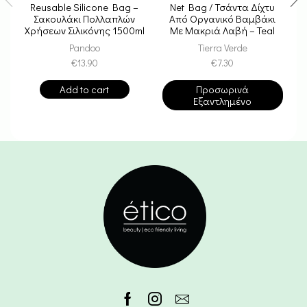
Reusable Silicone Bag –
Net Bag / Τσάντα Δίχτυ
Σακουλάκι Πολλαπλών
Από Οργανικό Βαμβάκι
Χρήσεων Σιλικόνης 1500ml
Με Μακριά Λαβή – Teal
Pandoo
Tierra Verde
€
13.90
€
7.30
Add to cart
Προσωρινά
Εξαντλημένο