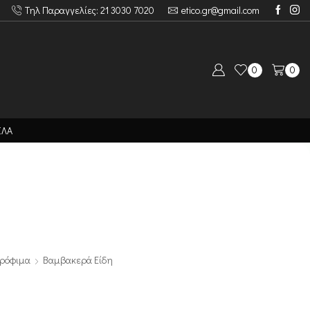
Τηλ Παραγγελίες: 21 3030 7020
etico.gr@gmail.com
0
0
ΙΛΑ
Τρόφιμα
Βαμβακερά Είδη