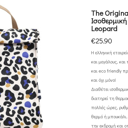
The Origina
Ισοθερμική
Leopard
€
25.90
Η ελληνική εταιρε
και μεγάλους, και
και eco friendly 
και όχι μόνο!
Διαθέτει ισοθερμι
διατηρεί τη θερμ
πολλές ώρες, ρυθμ
θερμό ή μπουκάλι. 
την εκδρομή και ο