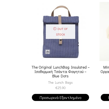
OUT OF
STOCK
The Original LunchBag Insulated –
Min
Ισοθερμική Τσάντα Φαγητού –
Οργα
Blue Dots
The Lunch Bags
€
25.90
Προσωρινά Εξαντλημένο