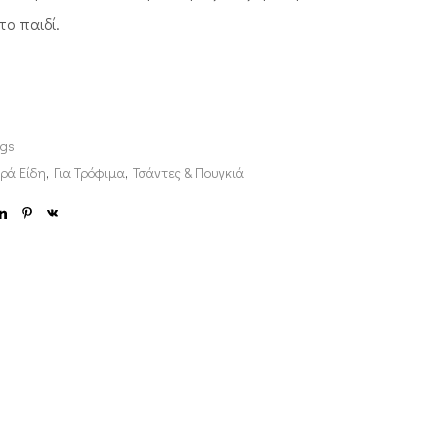
το παιδί.
ags
ρά Είδη
,
Για Τρόφιμα
,
Τσάντες & Πουγκιά