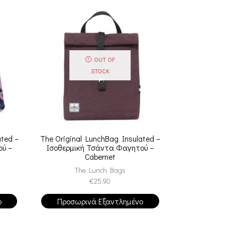
OUT OF
STOCK
ated –
The Original LunchBag Insulated –
The Origina
ύ –
Ισοθερμική Τσάντα Φαγητού –
Ισοθερμικ
Cabernet
The Lunch Bags
Th
€
25.90
ο
Προσωρινά Εξαντλημένο