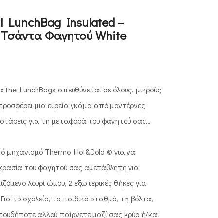
l LunchBag Insulated –
 Τσάντα Φαγητού White
ία the LunchBags απευθύνεται σε όλους, μικρούς
 προσφέρει μια ευρεία γκάμα από μοντέρνες
προτάσεις για τη μεταφορά του φαγητού σας…
κό μηχανισμό Thermo Hot&Cold © για να
οκρασία του φαγητού σας αμετάβλητη για
ιζόμενο λουρί ώμου, 2 εξωτερικές θήκες για
Για το σχολείο, το παιδικό σταθμό, τη βόλτα,
πουδήποτε αλλού παίρνετε μαζί σας κρύο ή/και