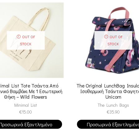
OUT OF
OUT OF
STOCK
STOCK
imal List Tote Τσάντα Από
The Original LunchBag Insul
νικό Βαμβάκι Με 1 Εσωτερική
Ισοθερμική Τσάντα Φαγητο
Θήκη – Wild Flowers
Unicorn
Minimal List
The Lunch Bags
€
15.00
€
35.90
Προσωρινά Εξαντλημένο
Προσωρινά Εξαντλημέν