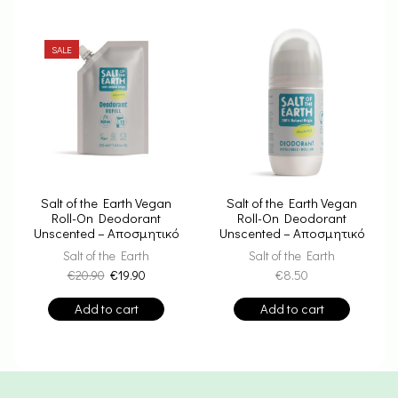
SALE
Salt of the Earth Vegan
Salt of the Earth Vegan
Roll-On Deodorant
Roll-On Deodorant
Unscented – Αποσμητικό
Unscented – Αποσμητικό
Roll-On Refill 225ml Χωρίς
Επαναγεμιζόμενο Χωρίς
Salt of the Earth
Salt of the Earth
Άρωμα
Άρωμα 75ml
€
20.90
€
19.90
€
8.50
Add to cart
Add to cart