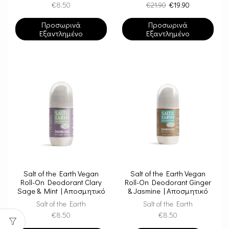
€
8.50
€
21.90
€
19.90
Προσωρινά
Προσωρινά
Εξαντλημένο
Εξαντλημένο
Salt of the Earth Vegan
Salt of the Earth Vegan
Roll-On Deodorant Clary
Roll-On Deodorant Ginger
Sage & Mint | Αποσμητικό
& Jasmine | Αποσμητικό
Επαναγεμιζόμενο 75ml
Επαναγεμιζόμενο 75ml
Salt of the Earth
Salt of the Earth
€
8.50
€
8.50