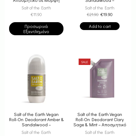
Balm 60ml
Αποσμητικό Roll-On Refill
Salt of the Earth
Salt of the Earth
225ml
€
11.90
€
21.90
€
19.90
Προσωρινά
Add to cart
Εξαντλημένο
SALE
Salt of the Earth Vegan
Salt of the Earth Vegan
Roll-On Deodorant Amber &
Roll-On Deodorant Clary
Sandalwood –
Sage & Mint – Αποσμητικό
Αποσμητικό
Roll-On Refill 225ml
Salt of the Earth
Salt of the Earth
Επαναγεμιζόμενο 75ml