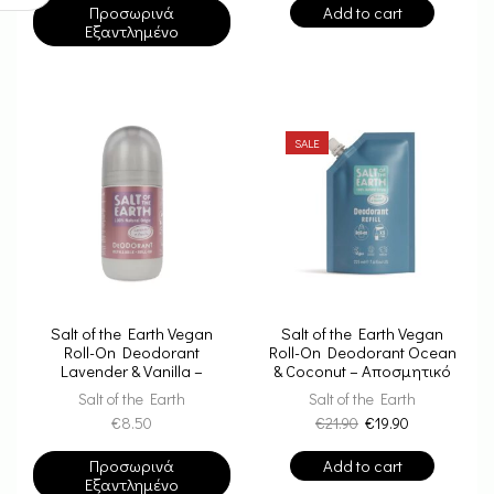
Προσωρινά
Add to cart
Εξαντλημένο
SALE
Salt of the Earth Vegan
Salt of the Earth Vegan
Roll-On Deodorant
Roll-On Deodorant Ocean
Lavender & Vanilla –
& Coconut – Αποσμητικό
Αποσμητικό
Roll-On Refill 225ml
Salt of the Earth
Salt of the Earth
Επαναγεμιζόμενο 75ml
€
8.50
€
21.90
€
19.90
Προσωρινά
Add to cart
Εξαντλημένο